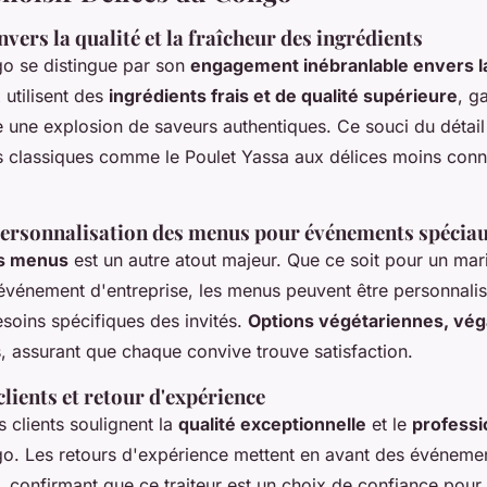
ers la qualité et la fraîcheur des ingrédients
o se distingue par son
engagement inébranlable envers la
 utilisent des
ingrédients frais et de qualité supérieure
, g
une explosion de saveurs authentiques. Ce souci du détail 
s classiques comme le Poulet Yassa aux délices moins con
t personnalisation des menus pour événements spécia
des menus
est un autre atout majeur. Que ce soit pour un mar
vénement d'entreprise, les menus peuvent être personnali
soins spécifiques des invités.
Options végétariennes, véga
, assurant que chaque convive trouve satisfaction.
ients et retour d'expérience
 clients soulignent la
qualité exceptionnelle
et le
professi
o. Les retours d'expérience mettent en avant des événemen
s, confirmant que ce traiteur est un choix de confiance pou