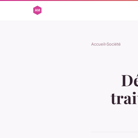
Accueil
›
Société
Dé
tra