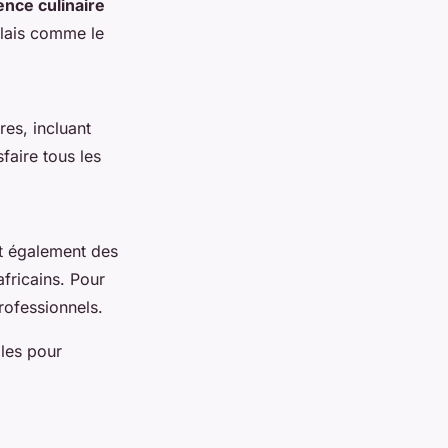
ence culinaire
olais comme le
res, incluant
faire tous les
nt également des
africains. Pour
rofessionnels.
ales pour