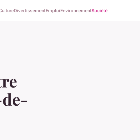
Culture
Divertissement
Emploi
Environnement
Société
tre
-de-