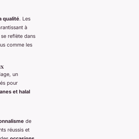
 qualité
. Les
arantissant à
se reflète dans
nus comme les
ux
iage, un
sés pour
nes et halal
onnalisme
de
ts réussis et
r des
occasions