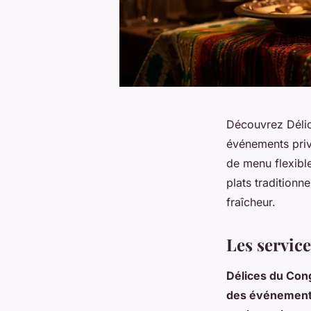
Découvrez Délice
événements priv
de menu flexibl
plats traditionn
fraîcheur.
Les servic
Délices du Con
des événements