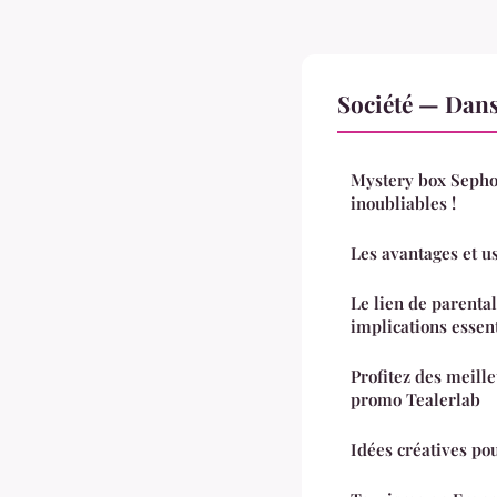
Société — Dan
Mystery box Sephor
inoubliables !
Les avantages et u
Le lien de parenta
implications essent
Profitez des meill
promo Tealerlab
Idées créatives po