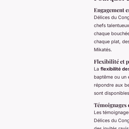
Engagement env
Délices du Cong
chefs talentueux
chaque bouchée 
chaque plat, de
Mikatés.
Flexibilité e
La
flexibilité 
baptême ou un é
répondre aux be
sont disponibles
Témoignages cl
Les témoignages
Délices du Cong
des invités ravi